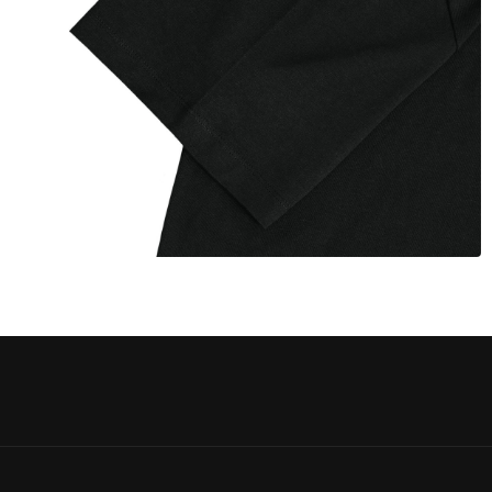
(8)
を
開
く
モ
ー
ダ
ル
で
メ
デ
ィ
ア
(10)
を
開