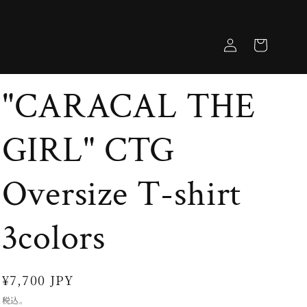
ロ
カ
グ
ー
イ
ト
ン
"CARACAL THE
GIRL" CTG
Oversize T-shirt
3colors
通
¥7,700 JPY
常
税込。