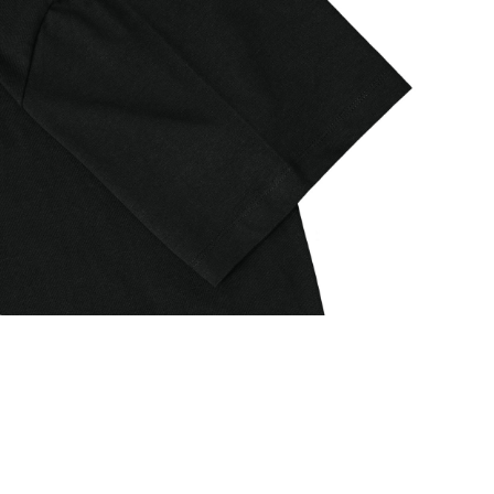
デ
ィ
ア
(7)
を
開
く
モ
ー
ダ
ル
で
メ
デ
ィ
ア