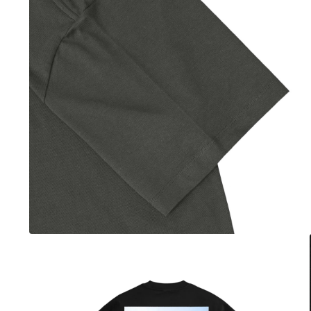
ル
で
メ
デ
ィ
ア
(4)
を
開
く
モ
ー
ダ
ル
で
メ