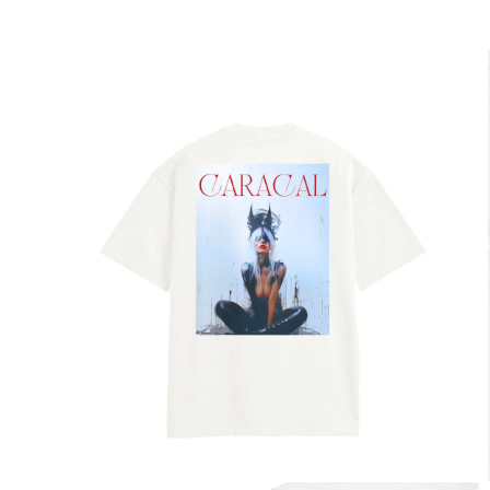
モ
ー
ダ
ル
で
メ
デ
ィ
ア
(1)
を
開
く