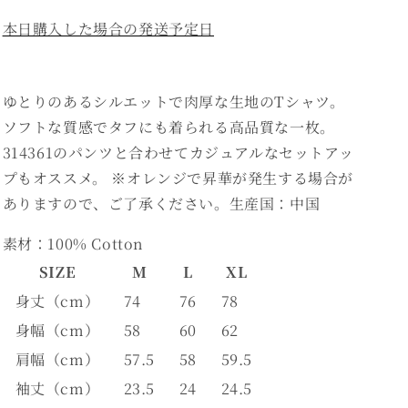
量
量
本日購入した場合の発送予定日
を
を
減
増
ら
や
ゆとりのあるシルエットで肉厚な生地のTシャツ。
す
す
ソフトな質感でタフにも着られる高品質な一枚。
314361のパンツと合わせてカジュアルなセットアッ
プもオススメ。 ※オレンジで昇華が発生する場合が
ありますので、ご了承ください。生産国：中国
素材：100% Cotton
SIZE
M
L
XL
身丈（cm）
74
76
78
身幅（cm）
58
60
62
肩幅（cm）
57.5
58
59.5
袖丈（cm）
23.5
24
24.5