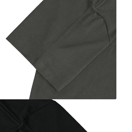
ル
で
メ
デ
ィ
ア
(5)
を
開
く
モ
ー
ダ
ル
で
メ