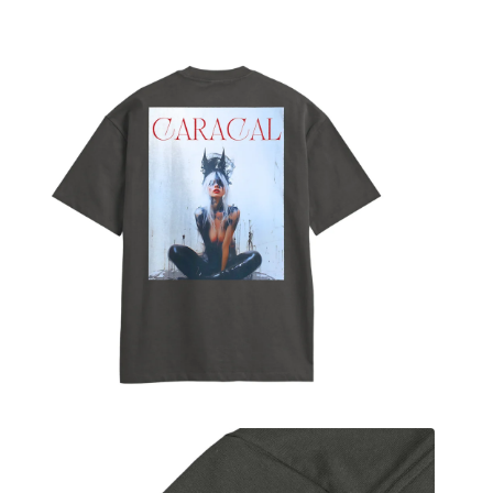
モ
ー
ダ
ル
で
メ
デ
ィ
ア
(3)
を
開
く
モ
ー
ダ