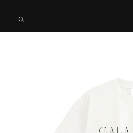
コンテ
ンツに
進む
商品情
報にス
キップ