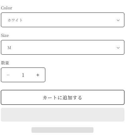
価
Color
格
Size
数量
数
量
&quot;CARACAL
&quot;CARACAL
THE
THE
GIRL&quot;
GIRL&quot;
カートに追加する
CTG
CTG
Oversize
Oversize
T-
T-
shirt
shirt
3colors
3colors
の
の
数
数