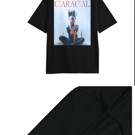
デ
ィ
ア
(6)
を
開
く
モ
ー
ダ
ル
で
メ
デ
ィ
ア