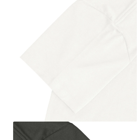
モ
ー
ダ
ル
で
メ
デ
ィ
ア
(2)
を
開
く
モ
ー
ダ